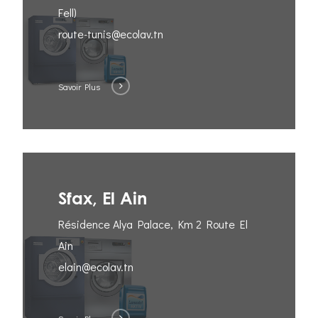
Fell)
route-tunis@ecolav.tn
Savoir Plus
Sfax, El Ain
Résidence Alya Palace, Km 2 Route El
Ain
elain@ecolav.tn