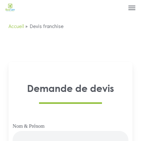
Men
Skip
Menu
to
main
Accueil
»
Devis franchise
content
Demande de devis
Nom & Prénom