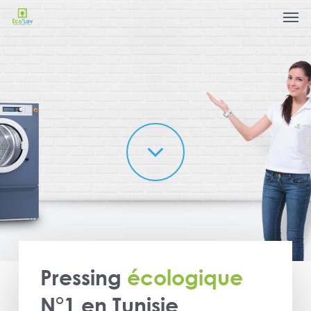
Men
Skip
Menu
to
main
content
Pressing
écologique
N°1 en Tunisie