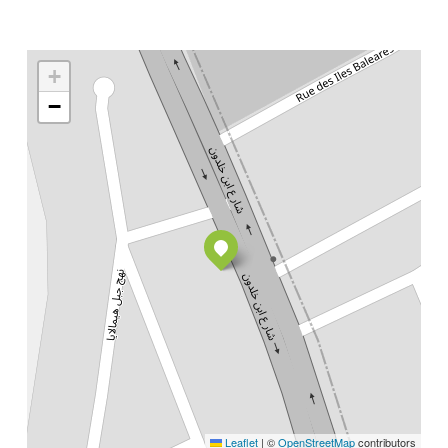
+
−
Leaflet
|
©
OpenStreetMap
contributors