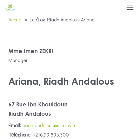
Men
Skip
Menu
to
Accueil
»
Eco’Lav Riadh Andalous Ariana
main
content
Mme Imen ZEKRI
Manager
Ariana, Riadh Andalous
67 Rue Ibn Khouldoun
Riadh Andalous
Email:
riadh-andalous@ecolav.tn
Téléphone:
+216.99.895.300